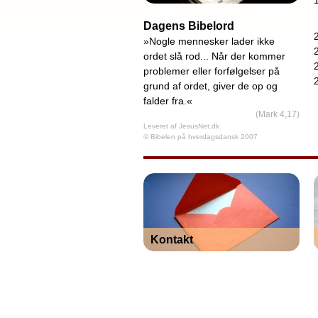
Dagens Bibelord
»Nogle mennesker lader ikke
ordet slå rod... Når der kommer
problemer eller forfølgelser på
grund af ordet, giver de op og
falder fra.«
(Mark 4,17)
Leveret af
JesusNet.dk
© Bibelen på hverdagsdansk 2007
Kontakt