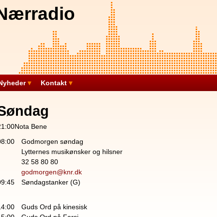
Nærradio
Nyheder
Kontakt
Søndag
21:00Nota Bene
08:00
Godmorgen søndag
Lytternes musikønsker og hilsner
32 58 80 80
godmorgen@knr.dk
09:45
Søndagstanker (G)
14:00
Guds Ord på kinesisk