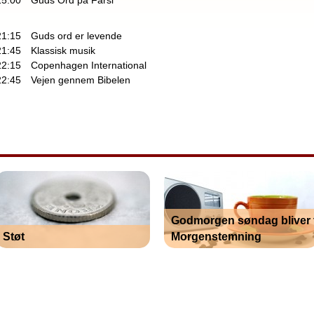
15:00
Guds Ord på Farsi
21:15
Guds ord er levende
21:45
Klassisk musik
22:15
Copenhagen International
22:45
Vejen gennem Bibelen
Godmorgen søndag bliver t
Støt
Morgenstemning