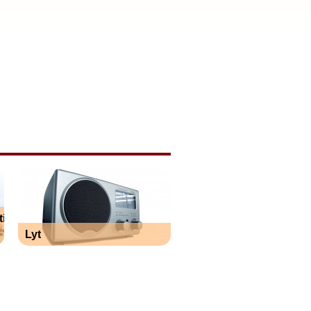
il
Lyt