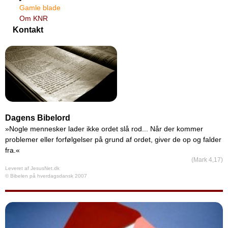
Gamle blade
Om KNR
Kontakt
Dagens Bibelord
»Nogle mennesker lader ikke ordet slå rod... Når der kommer
problemer eller forfølgelser på grund af ordet, giver de op og falder
fra.«
(Mark 4,17)
Leveret af
JesusNet.dk
© Bibelen på hverdagsdansk 2007