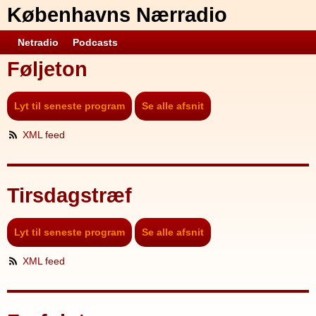
Københavns Nærradio
Netradio
Podcasts
Føljeton
Lyt til seneste program
Se alle afsnit
XML feed
Tirsdagstræf
Lyt til seneste program
Se alle afsnit
XML feed