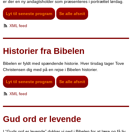
er der en ny andagtsholder som præsenteres i portrættet lørdag.
Lyt til seneste program
Se alle afsnit
XML feed
Historier fra Bibelen
Bibelen er fyldt med spændende historie. Hver tirsdag tager Tove
Christensen dig med på en rejse i Bibelen historier.
Lyt til seneste program
Se alle afsnit
XML feed
Gud ord er levende
I “Guds ord er levende” dykker vi ned i Bibelen for at lære og få liv