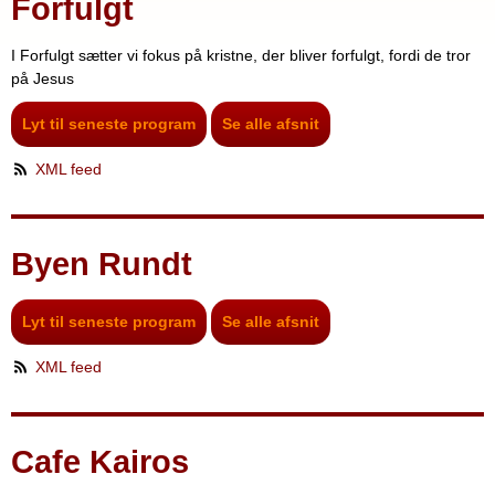
Forfulgt
I Forfulgt sætter vi fokus på kristne, der bliver forfulgt, fordi de tror
på Jesus
Lyt til seneste program
Se alle afsnit
XML feed
Byen Rundt
Lyt til seneste program
Se alle afsnit
XML feed
Cafe Kairos