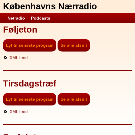
Københavns Nærradio
Netradio
Podcasts
Føljeton
Lyt til seneste program
Se alle afsnit
XML feed
Tirsdagstræf
Lyt til seneste program
Se alle afsnit
XML feed