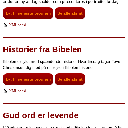
er der en ny andagtsholder som præsenteres i portrættet lørdag.
Lyt til seneste program
Se alle afsnit
XML feed
Historier fra Bibelen
Bibelen er fyldt med spændende historie. Hver tirsdag tager Tove
Christensen dig med på en rejse i Bibelen historier.
Lyt til seneste program
Se alle afsnit
XML feed
Gud ord er levende
I “Guds ord er levende” dykker vi ned i Bibelen for at lære og få liv