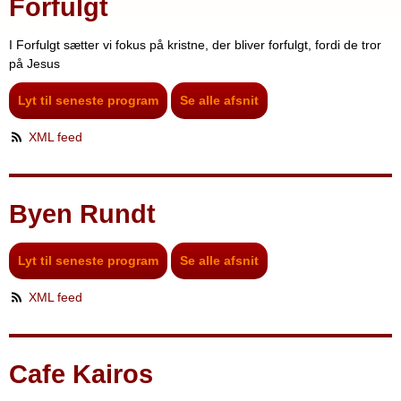
Forfulgt
I Forfulgt sætter vi fokus på kristne, der bliver forfulgt, fordi de tror
på Jesus
Lyt til seneste program
Se alle afsnit
XML feed
Byen Rundt
Lyt til seneste program
Se alle afsnit
XML feed
Cafe Kairos