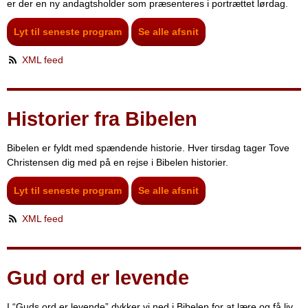
er der en ny andagtsholder som præsenteres i portrættet lørdag.
Lyt til seneste program
Se alle afsnit
XML feed
Historier fra Bibelen
Bibelen er fyldt med spændende historie. Hver tirsdag tager Tove
Christensen dig med på en rejse i Bibelen historier.
Lyt til seneste program
Se alle afsnit
XML feed
Gud ord er levende
I “Guds ord er levende” dykker vi ned i Bibelen for at lære og få liv