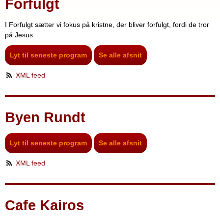
Forfulgt
I Forfulgt sætter vi fokus på kristne, der bliver forfulgt, fordi de tror
på Jesus
Lyt til seneste program
Se alle afsnit
XML feed
Byen Rundt
Lyt til seneste program
Se alle afsnit
XML feed
Cafe Kairos