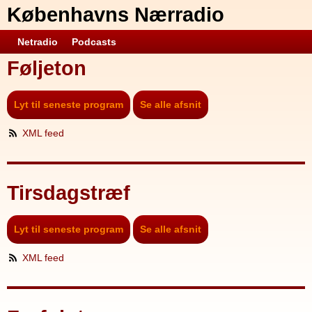
Københavns Nærradio
Netradio
Podcasts
Føljeton
Lyt til seneste program
Se alle afsnit
XML feed
Tirsdagstræf
Lyt til seneste program
Se alle afsnit
XML feed