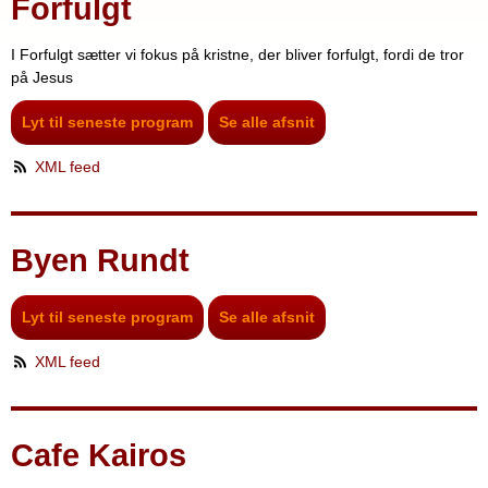
Forfulgt
I Forfulgt sætter vi fokus på kristne, der bliver forfulgt, fordi de tror
på Jesus
Lyt til seneste program
Se alle afsnit
XML feed
Byen Rundt
Lyt til seneste program
Se alle afsnit
XML feed
Cafe Kairos