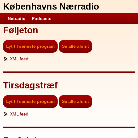
Københavns Nærradio
Netradio
Podcasts
Føljeton
Lyt til seneste program
Se alle afsnit
XML feed
Tirsdagstræf
Lyt til seneste program
Se alle afsnit
XML feed