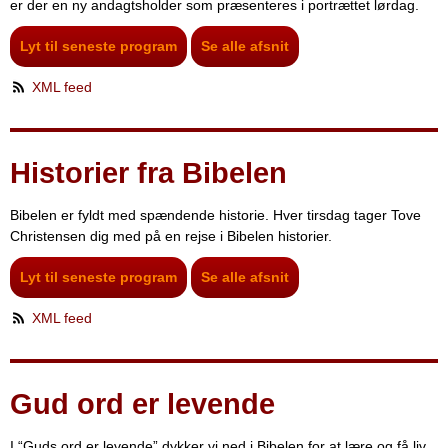
er der en ny andagtsholder som præsenteres i portrættet lørdag.
Lyt til seneste program
Se alle afsnit
XML feed
Historier fra Bibelen
Bibelen er fyldt med spændende historie. Hver tirsdag tager Tove
Christensen dig med på en rejse i Bibelen historier.
Lyt til seneste program
Se alle afsnit
XML feed
Gud ord er levende
I “Guds ord er levende” dykker vi ned i Bibelen for at lære og få liv