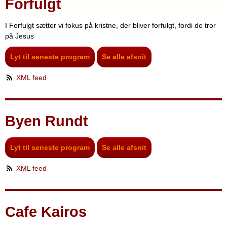
Forfulgt
I Forfulgt sætter vi fokus på kristne, der bliver forfulgt, fordi de tror
på Jesus
Lyt til seneste program
Se alle afsnit
XML feed
Byen Rundt
Lyt til seneste program
Se alle afsnit
XML feed
Cafe Kairos