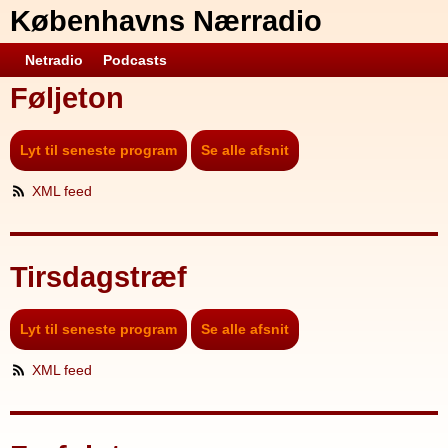
Københavns Nærradio
Netradio
Podcasts
Føljeton
Lyt til seneste program
Se alle afsnit
XML feed
Tirsdagstræf
Lyt til seneste program
Se alle afsnit
XML feed