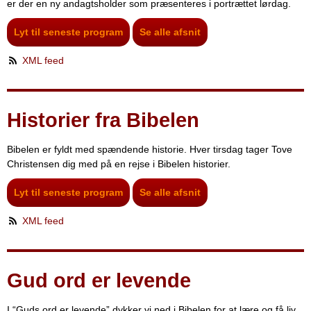
er der en ny andagtsholder som præsenteres i portrættet lørdag.
Lyt til seneste program
Se alle afsnit
XML feed
Historier fra Bibelen
Bibelen er fyldt med spændende historie. Hver tirsdag tager Tove
Christensen dig med på en rejse i Bibelen historier.
Lyt til seneste program
Se alle afsnit
XML feed
Gud ord er levende
I “Guds ord er levende” dykker vi ned i Bibelen for at lære og få liv