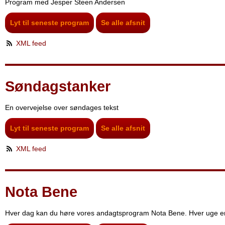
Program med Jesper Steen Andersen
Lyt til seneste program
Se alle afsnit
XML feed
Søndagstanker
En overvejelse over søndages tekst
Lyt til seneste program
Se alle afsnit
XML feed
Nota Bene
Hver dag kan du høre vores andagtsprogram Nota Bene. Hver uge er 