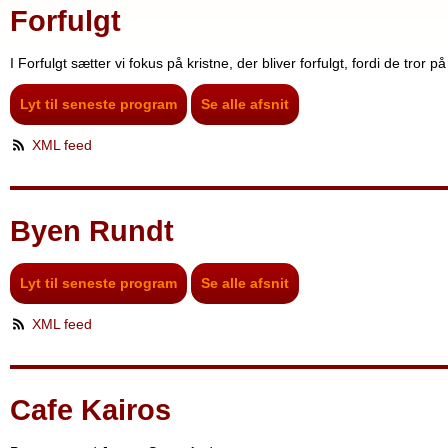
Forfulgt
I Forfulgt sætter vi fokus på kristne, der bliver forfulgt, fordi de tror p
Lyt til seneste program
Se alle afsnit
XML feed
Byen Rundt
Lyt til seneste program
Se alle afsnit
XML feed
Cafe Kairos