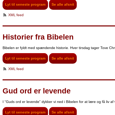
Lyt til seneste program
Se alle afsnit
XML feed
Historier fra Bibelen
Bibelen er fyldt med spændende historie. Hver tirsdag tager Tove Chri
Lyt til seneste program
Se alle afsnit
XML feed
Gud ord er levende
I “Guds ord er levende” dykker vi ned i Bibelen for at lære og få liv a
Lyt til seneste program
Se alle afsnit