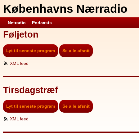
Københavns Nærradio
Netradio
Podcasts
Føljeton
Lyt til seneste program
Se alle afsnit
XML feed
Tirsdagstræf
Lyt til seneste program
Se alle afsnit
XML feed