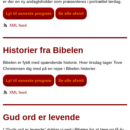
er der en ny andagtsholder som præsenteres i portrættet lørdag.
Lyt til seneste program
Se alle afsnit
XML feed
Historier fra Bibelen
Bibelen er fyldt med spændende historie. Hver tirsdag tager Tove
Christensen dig med på en rejse i Bibelen historier.
Lyt til seneste program
Se alle afsnit
XML feed
Gud ord er levende
I “Guds ord er levende” dykker vi ned i Bibelen for at lære og få liv