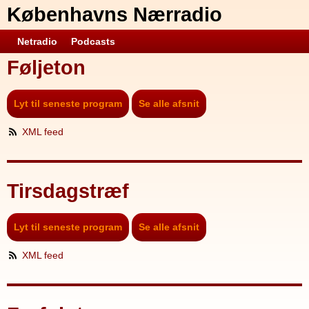
Københavns Nærradio
Netradio
Podcasts
Føljeton
Lyt til seneste program
Se alle afsnit
XML feed
Tirsdagstræf
Lyt til seneste program
Se alle afsnit
XML feed