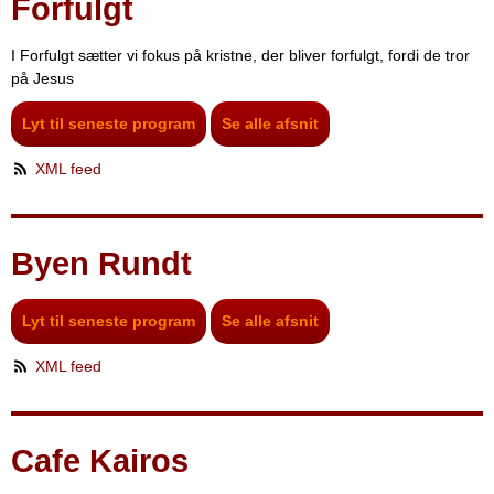
Forfulgt
I Forfulgt sætter vi fokus på kristne, der bliver forfulgt, fordi de tror
på Jesus
Lyt til seneste program
Se alle afsnit
XML feed
Byen Rundt
Lyt til seneste program
Se alle afsnit
XML feed
Cafe Kairos