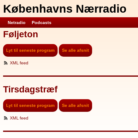
Københavns Nærradio
Netradio
Podcasts
Føljeton
Lyt til seneste program
Se alle afsnit
XML feed
Tirsdagstræf
Lyt til seneste program
Se alle afsnit
XML feed