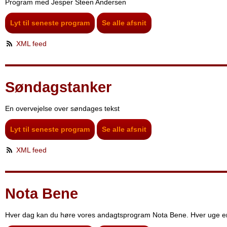
Program med Jesper Steen Andersen
Lyt til seneste program
Se alle afsnit
XML feed
Søndagstanker
En overvejelse over søndages tekst
Lyt til seneste program
Se alle afsnit
XML feed
Nota Bene
Hver dag kan du høre vores andagtsprogram Nota Bene. Hver uge er 