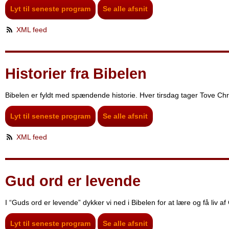
Lyt til seneste program
Se alle afsnit
XML feed
Historier fra Bibelen
Bibelen er fyldt med spændende historie. Hver tirsdag tager Tove Chri
Lyt til seneste program
Se alle afsnit
XML feed
Gud ord er levende
I “Guds ord er levende” dykker vi ned i Bibelen for at lære og få liv a
Lyt til seneste program
Se alle afsnit