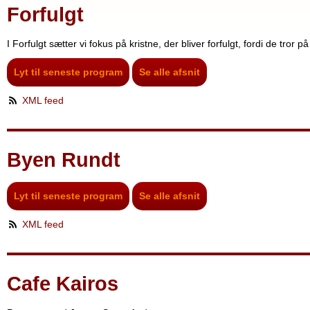
Forfulgt
I Forfulgt sætter vi fokus på kristne, der bliver forfulgt, fordi de tror p
Lyt til seneste program
Se alle afsnit
XML feed
Byen Rundt
Lyt til seneste program
Se alle afsnit
XML feed
Cafe Kairos